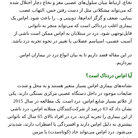
نخاع، ارتباط میان سلول‌های عصبی مغز و نخاع دچار اختلال شده
که می‌تواند مشکلاتی مثل از دست رفتن حس، التهاب عصب
بینایی، ضعف و گزگز اندام‌ها، دوبینی و... را باعث شود. ام‌اس یک
بیماری اغلب دردناکی است که می‌تواند منجر به ناتوانی
قابل‌توجهی شود. درد در مبتلایان به ام‌اس ممکن است ناشی از
آسیب عصبی، اسپاسم عضلانی یا تغییر در نحوه تجربه درد باشد
.
در این مقاله قصد داریم تا به بیان انواع درد در بیماران ام‌اس
بپردازیم.
آیا ام‌اس دردناک است؟
نشانه‌های بیماری ام‌اس بسیار متغیر هستند و به محل و شدت
ضایعات موجود در داخل دستگاه عصبی مرکزی بستگی دارند. یکی
از علائم بسیار شایع ام‌اس، درد است. یک مطالعه در سال 2015
نشان داد که 63 درصد از شرکت‌کنندگان مبتلابه ام‌اس، درد ناشی
از این بیماری را تجربه کردند. درد در افراد بالای 65 سال که ناتوانی
بیشتری به دلیل ام‌اس دارند و افسردگی یا اضطراب دارند، شدیدتر
می‌شود. درد ام‌اس می‌تواند حاد (کوتاه‌مدت) یا مزمن