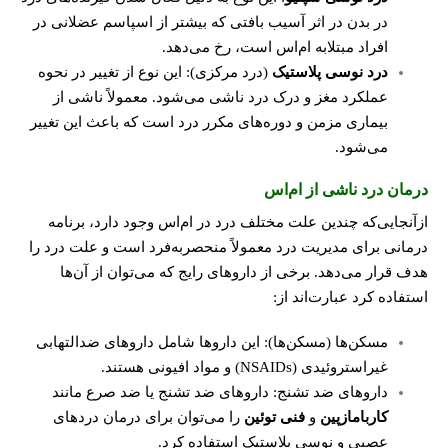
در بدن در اثر آسیب بافتی که بیشتر از اسپاسم عضلانی در
افراد مبتلابه ام‌اس است، رخ می‌دهد.
درد نوسی پلاستیک
(درد مرکزی): این نوع از تغییر در نحوه
عملکرد مغز و درک درد ناشی می‌شود. معمولاً ناشی از
بیماری مزمن و دوره‌های مکرر درد است که باعث این تغییر
می‌شود.
درمان درد ناشی از ام‌اس
ازآنجایی‌که چندین علت مختلف درد در ام‌اس وجود دارد، برنامه
درمانی برای مدیریت درد معمولاً منحصربه‌فرد است و علت درد را
هدف قرار می‌دهد. برخی از داروهای رایج که می‌توان از آن‌ها
استفاده کرد عبارت‌اند از:
مسکن‌ها (مسکن‌ها): این داروها شامل داروهای ضدالتهابی
غیراستروئیدی (
NSAIDs
) و مواد افیونی هستند.
داروهای ضد تشنج: داروهای ضد تشنج یا ضد صرع مانند
کاربامازپین
و
فنی توئین
را می‌توان برای درمان دردهای
عصبی و نوسی پلاستیک استفاده کرد.