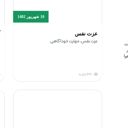
10 شهریور 1402
عزت نفس
آ
و
عزت نفس، مهارت خودآگاهی
پ
431 بازدید