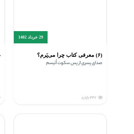
29 خرداد 1402
(۶) معرفی کتاب چرا می‌پَرم؟
غ
صدای پسر‌ی از پس سکوت اُتیسم
447 بازدید