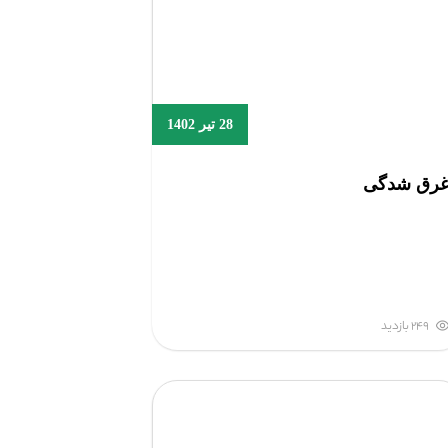
28 تیر 1402
رق شدگی
249 بازدید