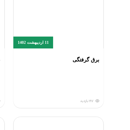
11 اردیبهشت 1402
برق گرفتگی
(۵) 
197 بازدید