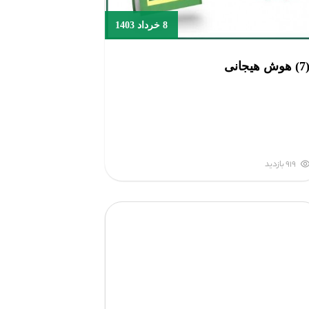
8 خرداد 1403
) هوش هیجانی
919 بازدید